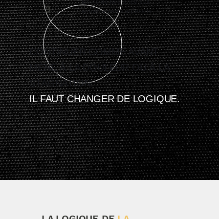
Moins de tolérance aux
3
entraînements agressifs.
CONTINUER COMME AVANT
MÈNE À LA DOULEUR OU À LA
STAGNATION.
IL FAUT CHANGER DE LOGIQUE.
LA LOGIQUE DE
LA