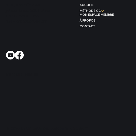
655, chemin des
ACCUEIL
jalassières, bât Helios
MÉTHODE CC
MON ESPACE MEMBRE
13510 EGUILLES
À PROPOS
Tel - 07.82.02.64.33
CONTACT
Mentions léglales
© 2035 by UmpaUmpa. Built on
Wix Studio™